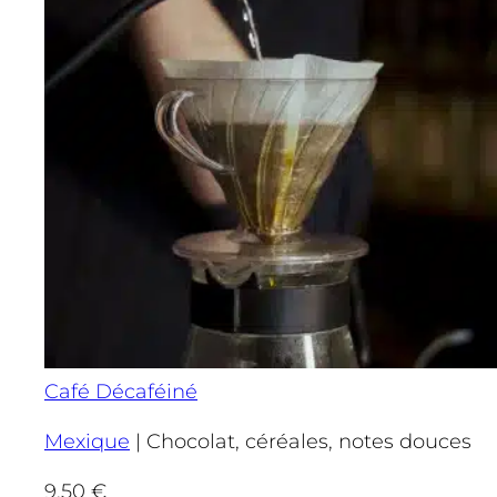
Café Décaféiné
Mexique
|
Chocolat, céréales, notes douces
9,50
€