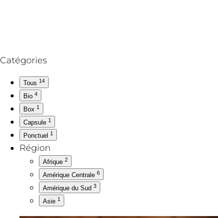
Catégories
14
Tous
4
Bio
1
Box
1
Capsule
1
Ponctuel
Région
2
Afrique
6
Amérique Centrale
3
Amérique du Sud
1
Asie