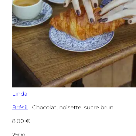
Linda
Brésil
|
Chocolat, noisette, sucre brun
8,00
€
250g